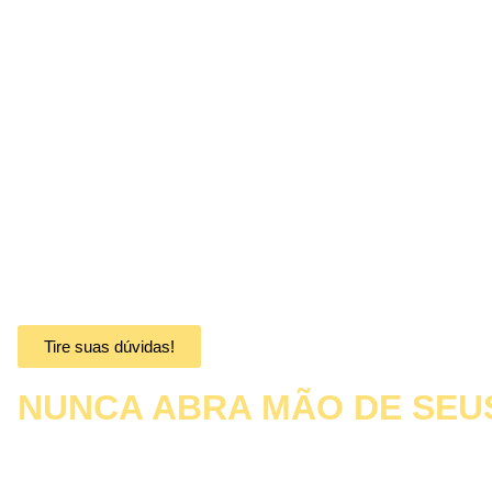
DEFESA e GARANTIA DE DIREITOS
Atendimento JURÍDICO 100% GRATUITO!
-Pessoas com Deficiências-PCD
-Pessoas com Doenças Crônicas-PDC
-Pessoas com Doenças Raras-PDR
*Referenciadas ao CRAS/CREAS ou de baixa renda.
Análise e busca dos seus Direitos!
SEGUIMOS A POLÍTICA NACIONAL DE ASSISTÊNCIA SO
Tire suas dúvidas!
NUNCA ABRA MÃO DE SEUS