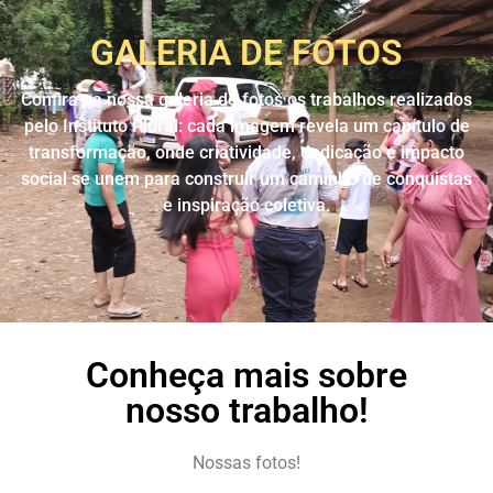
GALERIA DE FOTOS
Confira na nossa galeria de fotos os trabalhos realizados
pelo Instituto Plural: cada imagem revela um capítulo de
transformação, onde criatividade, dedicação e impacto
social se unem para construir um caminho de conquistas
e inspiração coletiva.
Conheça mais sobre
nosso trabalho!
Nossas fotos!